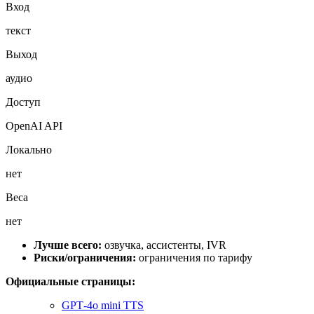
Вход
текст
Выход
аудио
Доступ
OpenAI API
Локально
нет
Веса
нет
Лучше всего:
озвучка, ассистенты, IVR
Риски/ограничения:
ограничения по тарифу
Официальные страницы:
GPT‑4o mini TTS