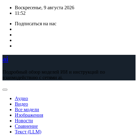
Перейти
Воскресенье, 9 августа 2026
к
11:52
содержимому
Подписаться на нас
ai
Подробный обзор моделей ИИ и инструкций по
взаимодействию с сетями ai.
Аудио
Видео
Все модели
Изображения
Новости
Сравнение
Текст (LLM)