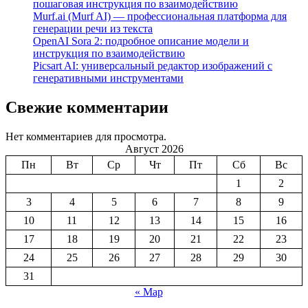
пошаговая инструкция по взаимодействию
Murf.ai (Murf AI) — профессиональная платформа для
генерации речи из текста
OpenAI Sora 2: подробное описание модели и
инструкция по взаимодействию
Picsart AI: универсальный редактор изображений с
генеративными инструментами
Свежие комментарии
Нет комментариев для просмотра.
Август 2026
Пн
Вт
Ср
Чт
Пт
Сб
Вс
1
2
3
4
5
6
7
8
9
10
11
12
13
14
15
16
17
18
19
20
21
22
23
24
25
26
27
28
29
30
31
« Мар