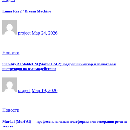
Luma Ray2 / Dream Machine
project
Мар 24, 2026
Новости
Stability AI StableLM (Stable LM 2): подробный обзор и пошаговая
инструкция по взаимодействию
project
Мар 19, 2026
Новости
Murf.ai (Murf AI) — профессиональная платформа для генерации речи из
текста