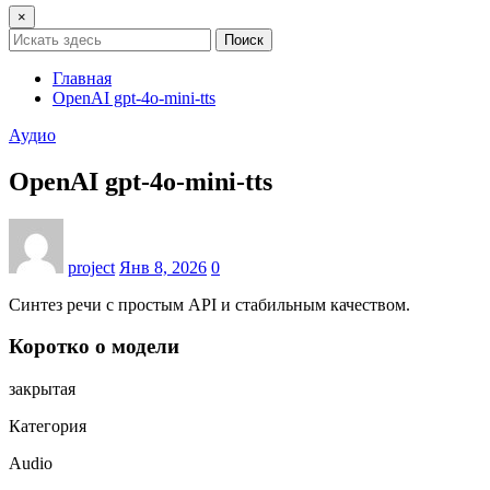
×
Поиск
Главная
OpenAI gpt‑4o‑mini‑tts
Аудио
OpenAI gpt‑4o‑mini‑tts
project
Янв 8, 2026
0
Синтез речи с простым API и стабильным качеством.
Коротко о модели
закрытая
Категория
Audio