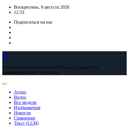
Перейти
Воскресенье, 9 августа 2026
к
12:33
содержимому
Подписаться на нас
ai
Подробный обзор моделей ИИ и инструкций по
взаимодействию с сетями ai.
Аудио
Видео
Все модели
Изображения
Новости
Сравнение
Текст (LLM)