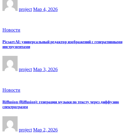
project
Мар 4, 2026
Новости
Picsart AI: универсальный редактор изображений с генеративными
инструментами
project
Мар 3, 2026
Новости
Riffusion (Riffusion): генерация музыки по тексту через диффузию
спектрограмм
project
Мар 2, 2026