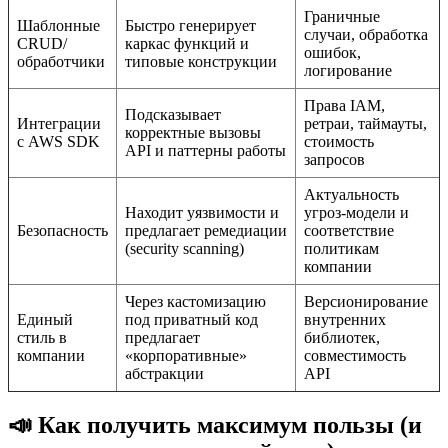
Граничные
Шаблонные
Быстро генерирует
случаи, обработка
CRUD/
каркас функций и
ошибок,
обработчики
типовые конструкции
логирование
Права IAM,
Подсказывает
Интеграции
ретраи, таймауты,
корректные вызовы
с AWS SDK
стоимость
API и паттерны работы
запросов
Актуальность
Находит уязвимости и
угроз-модели и
Безопасность
предлагает ремедиации
соответствие
(security scanning)
политикам
компании
Через кастомизацию
Версионирование
Единый
под приватный код
внутренних
стиль в
предлагает
библиотек,
компании
«корпоративные»
совместимость
абстракции
API
📣 Как получить максимум пользы (и