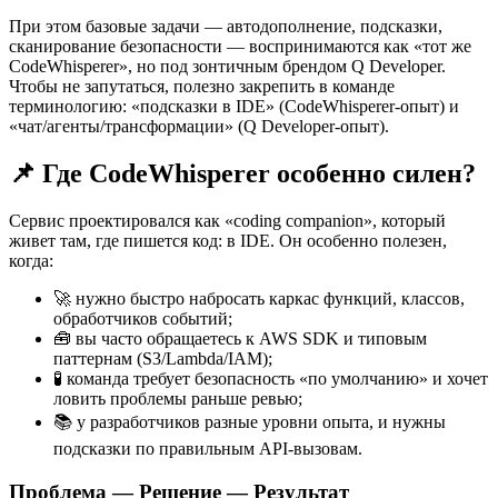
При этом базовые задачи — автодополнение, подсказки,
сканирование безопасности — воспринимаются как «тот же
CodeWhisperer», но под зонтичным брендом Q Developer.
Чтобы не запутаться, полезно закрепить в команде
терминологию: «подсказки в IDE» (CodeWhisperer-опыт) и
«чат/агенты/трансформации» (Q Developer-опыт).
📌 Где CodeWhisperer особенно силен?
Сервис проектировался как «coding companion», который
живет там, где пишется код: в IDE. Он особенно полезен,
когда:
🚀 нужно быстро набросать каркас функций, классов,
обработчиков событий;
🧰 вы часто обращаетесь к AWS SDK и типовым
паттернам (S3/Lambda/IAM);
🧪 команда требует безопасность «по умолчанию» и хочет
ловить проблемы раньше ревью;
📚 у разработчиков разные уровни опыта, и нужны
подсказки по правильным API-вызовам.
Проблема — Решение — Результат