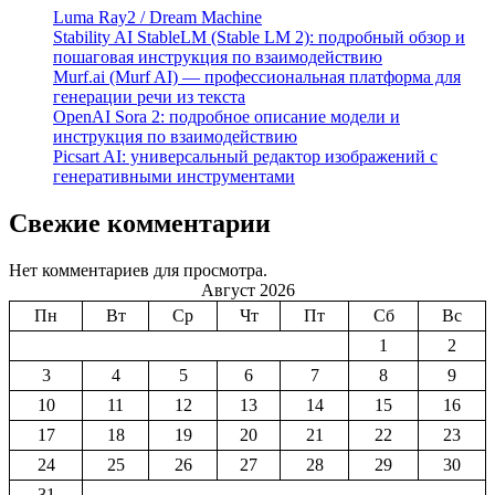
Luma Ray2 / Dream Machine
Stability AI StableLM (Stable LM 2): подробный обзор и
пошаговая инструкция по взаимодействию
Murf.ai (Murf AI) — профессиональная платформа для
генерации речи из текста
OpenAI Sora 2: подробное описание модели и
инструкция по взаимодействию
Picsart AI: универсальный редактор изображений с
генеративными инструментами
Свежие комментарии
Нет комментариев для просмотра.
Август 2026
Пн
Вт
Ср
Чт
Пт
Сб
Вс
1
2
3
4
5
6
7
8
9
10
11
12
13
14
15
16
17
18
19
20
21
22
23
24
25
26
27
28
29
30
31