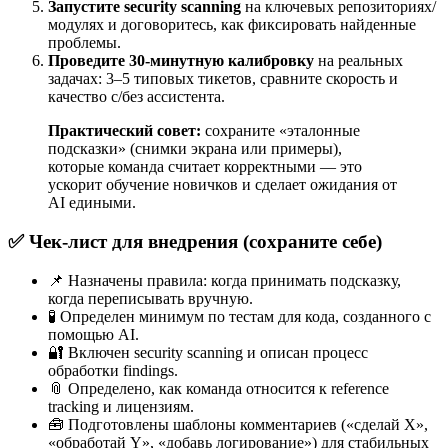
Запустите security scanning
на ключевых репозиториях/
модулях и договоритесь, как фиксировать найденные
проблемы.
Проведите 30-минутную калибровку
на реальных
задачах: 3–5 типовых тикетов, сравните скорость и
качество с/без ассистента.
Практический совет:
сохраните «эталонные
подсказки» (снимки экрана или примеры),
которые команда считает корректными — это
ускорит обучение новичков и сделает ожидания от
AI едиными.
✅ Чек-лист для внедрения (сохраните себе)
📌 Назначены правила: когда принимать подсказку,
когда переписывать вручную.
🧪 Определен минимум по тестам для кода, созданного с
помощью AI.
🔐 Включен security scanning и описан процесс
обработки findings.
📎 Определено, как команда относится к reference
tracking и лицензиям.
🧰 Подготовлены шаблоны комментариев («сделай X»,
«обработай Y», «добавь логирование») для стабильных