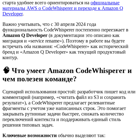
старта удобнее всего ориентироваться на
официальные
материалы AWS о CodeWhisperer и переходе к Amazon Q
Developer
.
Важно учитывать, что с 30 апреля 2024 года
функциональность CodeWhisperer постепенно переезжает в
Amazon Q Developer
(в документации это описано как
миграция и «service rename»). Поэтому в работе вы будете
встречать оба названия: «CodeWhisperer» как исторический
бренд и «Amazon Q Developer» как текущий продуктовый
контур.
🧠 Что умеет Amazon CodeWhisperer и
чем полезен команде?
Сценарий использования простой: разработчик пишет код или
комментарий (например, «считать файл из S3 и сохранить
результат»), а CodeWhisperer предлагает релевантные
фрагменты с учетом уже написанных строк. Это помогает
закрывать рутинные задачи быстрее, снижать количество
переключений контекста и поддерживать единый стиль
решения типовых задач.
Ключевые возможности
обычно выделяют так: